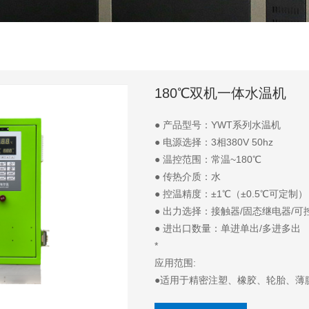
180℃双机一体水温机
● 产品型号：YWT系列水温机
● 电源选择：3相380V 50hz
● 温控范围：常温~180℃
● 传热介质：水
● 控温精度：±1℃（±0.5℃可定制）
● 出力选择：接触器/固态继电器/可
● 进出口数量：单进单出/多进多出
*
应用范围:
●适用于精密注塑、橡胶、轮胎、薄