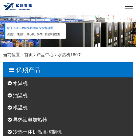
当前位置：
首页
产品中心
水温机180℃
亿翔产品
水温机
油温机
模温机
导热油电加热器
冷热一体机温度控制机